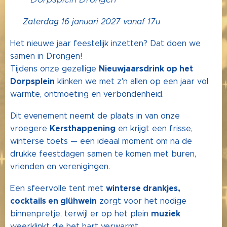
📅
Zaterdag 16 januari 2027 vanaf 17u
Het nieuwe jaar feestelijk inzetten? Dat doen we
samen in Drongen!
Nieuwjaarsdrink op het
Tijdens onze gezellige
Dorpsplein
klinken we met z'n allen op een jaar vol
warmte, ontmoeting en verbondenheid. 💛
Dit evenement neemt de plaats in van onze
Kersthappening
vroegere
en krijgt een frisse,
winterse toets — een ideaal moment om na de
drukke feestdagen samen te komen met buren,
vrienden en verenigingen.
winterse drankjes,
Een sfeervolle tent met
cocktails en glühwein
zorgt voor het nodige
muziek
binnenpretje, terwijl er op het plein
weerklinkt die het hart verwarmt.