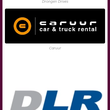
Drongen Drives
Caruur