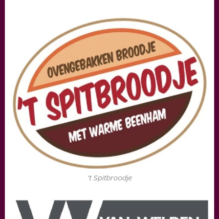
't Spitbroodje