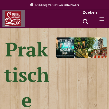
DEKENIJ VERENIGD DRONGEN
Zoeken
Prak
tisch
e