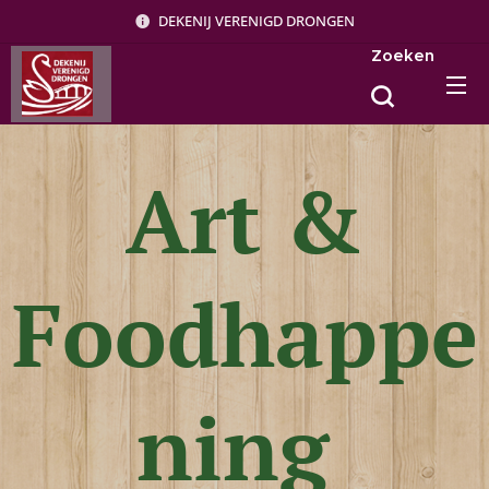
DEKENIJ VERENIGD DRONGEN
Zoeken
Art &
Foodhappe
ning